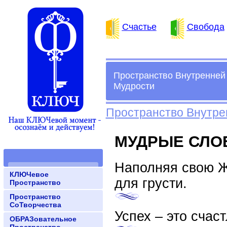
Счастье
Свобода
Пространство Внутренней
Мудрости
Пространство Внутре
МУДРЫЕ СЛО
Наполняя свою Ж
КЛЮЧевое
для грусти.
Пространство
Пространство
СоТворчества
Успех – это счас
ОБРАЗовательное