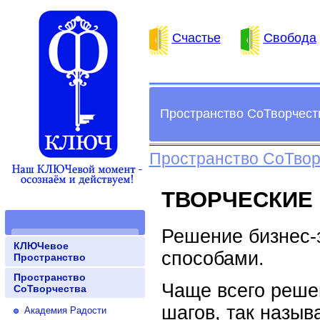
Счастье
Свобода
Пространство СоТворчест
Пространство СоТвор
ТВОРЧЕСКИЕ
Решение бизнес-
КЛЮЧевое
способами.
Пространство
Пространство
Чаще всего реше
СоТворчества
шагов, так назы
Академия Радости