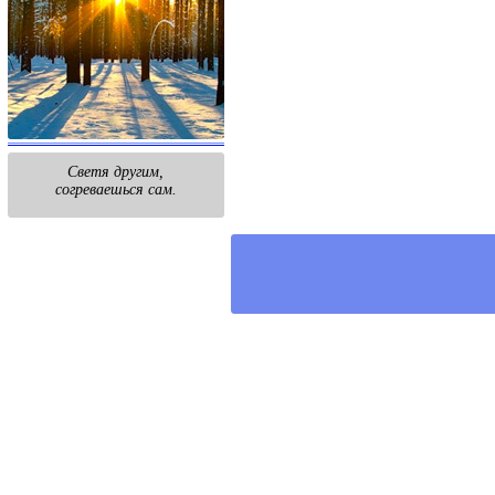
Светя другим,
согреваешься сам.