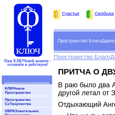
Счастье
Свобода
Пространство БлагоДарно
Пространство БлагоД
ПРИТЧА О ДВ
В раю было два А
КЛЮЧевое
другой летал от З
Пространство
Пространство
Отдыхающий Анге
СоТворчества
ОБРАЗовательное